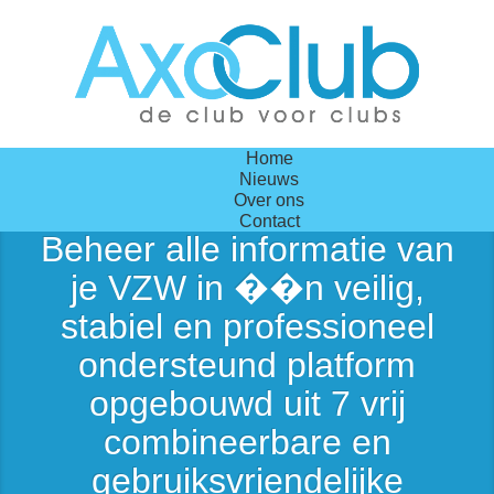
Home
Nieuws
Over ons
Contact
Beheer alle informatie van
je
VZW
in ��n
veilig,
stabiel en professioneel
ondersteund
platform
opgebouwd uit
7
vrij
combineerbare en
gebruiksvriendelijke